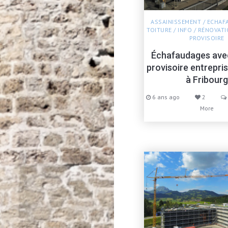
ASSAINISSEMENT
/
ECHAF
TOITURE
/
INFO
/
RÉNOVATI
PROVISOIRE
Échafaudages avec
provisoire entrepri
à Fribourg
6 ans ago
2
More