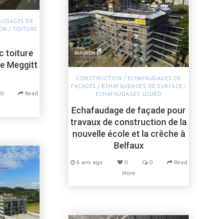
AUDAGES DE
ON
/
TOITURE
 toiture
se Meggitt
CONSTRUCTION
/
ECHAFAUDAGES DE
FAÇADES
/
ECHAFAUDAGES DE SURFACE
/
0
Read
ECHAFAUDAGES LOURD
Echafaudage de façade pour
travaux de construction de la
nouvelle école et la crêche à
Belfaux
6 ans ago
0
0
Read
More