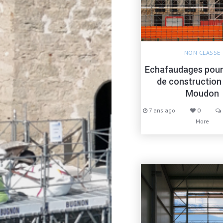
NON CLASSÉ
Echafaudages pour
de construction
Moudon
7 ans ago
0
More