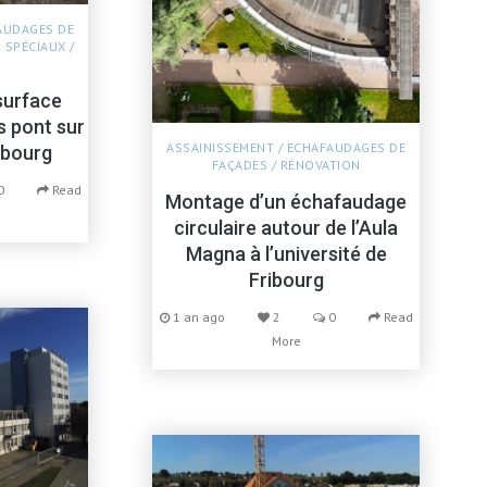
AUDAGES DE
 SPÉCIAUX
/
surface
 pont sur
ASSAINISSEMENT
/
ECHAFAUDAGES DE
ibourg
FAÇADES
/
RÉNOVATION
0
Read
Montage d’un échafaudage
circulaire autour de l’Aula
Magna à l’université de
Fribourg
1 an ago
2
0
Read
More