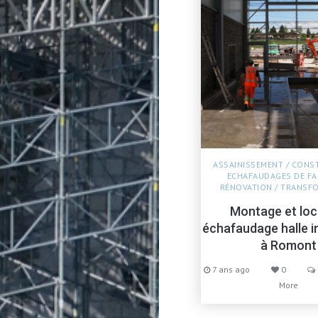
ASSAINISSEMENT
/
CONS
ECHAFAUDAGES DE F
RÉNOVATION
/
TRANSF
Montage et loc
échafaudage halle in
à Romont
7 ans ago
0
More