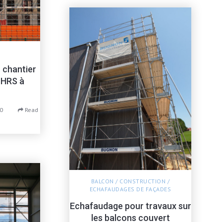
 chantier
 HRS à
0
Read
BALCON
/
CONSTRUCTION
/
ECHAFAUDAGES DE FAÇADES
Echafaudage pour travaux sur
les balcons couvert