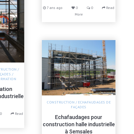
7 ans ago
0
0
Read
More
TRUCTION
/
AÇADES
/
ORMATION
ation
dustrielle
CONSTRUCTION
/
ECHAFAUDAGES DE
FAÇADES
0
Read
Echafaudages pour
construction halle industrielle
à Semsales