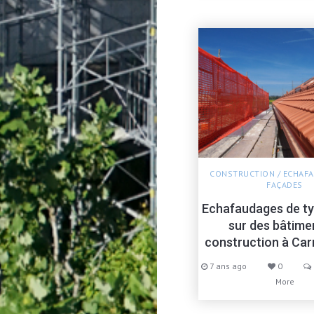
CONSTRUCTION
/
ECHAFA
FAÇADES
Echafaudages de ty
sur des bâtime
construction à Ca
7 ans ago
0
More