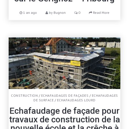
1 an ago
by
Bugnon
0
Read More
CONSTRUCTION
/
ECHAFAUDAGES DE FAÇADES
/
ECHAFAUDAGES
DE SURFACE
/
ECHAFAUDAGES LOURD
Echafaudage de façade pour
travaux de construction de la
nouvelle école et la crêche à