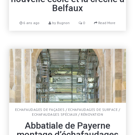
Belfaux
6 ans ago
by
Bugnon
0
Read More
ECHAFAUDAGES DE FAÇADES
/
ECHAFAUDAGES DE SURFACE
/
ECHAFAUDAGES SPÉCIAUX
/
RÉNOVATION
Abbatiale de Payerne
montage d’échafaudages