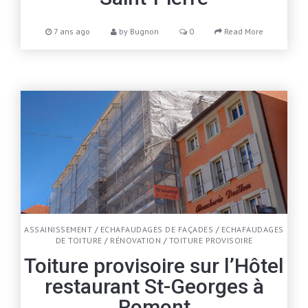
7 ans ago
by
Bugnon
0
Read More
ASSAINISSEMENT
/
ECHAFAUDAGES DE FAÇADES
/
ECHAFAUDAGES
DE TOITURE
/
RÉNOVATION
/
TOITURE PROVISOIRE
Toiture provisoire sur l’Hôtel
restaurant St-Georges à
Romont