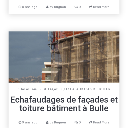
8 ans ago
by
Bugnon
0
Read More
ECHAFAUDAGES DE FAÇADES
/
ECHAFAUDAGES DE TOITURE
Echafaudages de façades et
toiture bâtiment à Bulle
9 ans ago
by
Bugnon
0
Read More