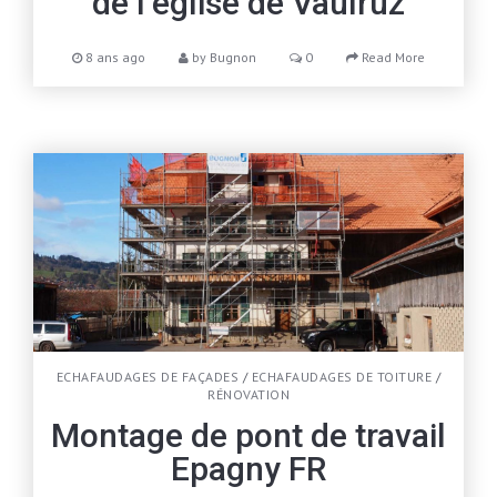
de l’église de Vaulruz
8 ans ago
by
Bugnon
0
Read More
ECHAFAUDAGES DE FAÇADES
/
ECHAFAUDAGES DE TOITURE
/
RÉNOVATION
Montage de pont de travail
Epagny FR