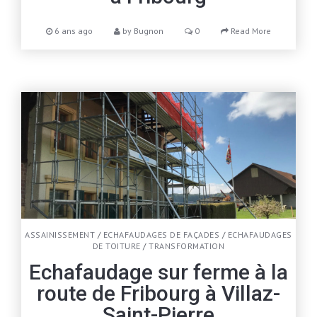
6 ans ago
by
Bugnon
0
Read More
ASSAINISSEMENT
/
ECHAFAUDAGES DE FAÇADES
/
ECHAFAUDAGES
DE TOITURE
/
TRANSFORMATION
Echafaudage sur ferme à la
route de Fribourg à Villaz-
Saint-Pierre