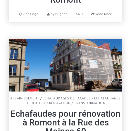
7 ans ago
by
Bugnon
0
Read More
ASSAINISSEMENT
/
ECHAFAUDAGES DE FAÇADES
/
ECHAFAUDAGES
DE TOITURE
/
RÉNOVATION
/
TRANSFORMATION
Echafaudes pour rénovation
à Romont à la Rue des