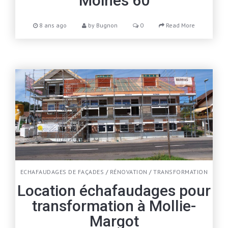
Moines 60
8 ans ago
by
Bugnon
0
Read More
ECHAFAUDAGES DE FAÇADES
/
RÉNOVATION
/
TRANSFORMATION
Location échafaudages pour
transformation à Mollie-
Margot