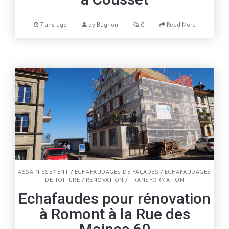
7 ans ago
by
Bugnon
0
Read More
ASSAINISSEMENT
/
ECHAFAUDAGES DE FAÇADES
/
ECHAFAUDAGES
DE TOITURE
/
RÉNOVATION
/
TRANSFORMATION
Echafaudes pour rénovation
à Romont à la Rue des