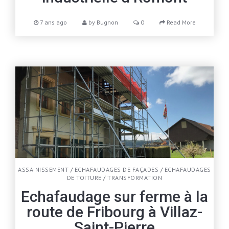
7 ans ago
by
Bugnon
0
Read More
ASSAINISSEMENT
/
ECHAFAUDAGES DE FAÇADES
/
ECHAFAUDAGES
DE TOITURE
/
TRANSFORMATION
Echafaudage sur ferme à la
route de Fribourg à Villaz-
Saint-Pierre