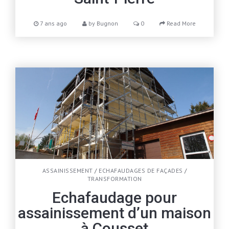
7 ans ago
by
Bugnon
0
Read More
ASSAINISSEMENT
/
ECHAFAUDAGES DE FAÇADES
/
TRANSFORMATION
Echafaudage pour
assainissement d’un maison
à Cousset