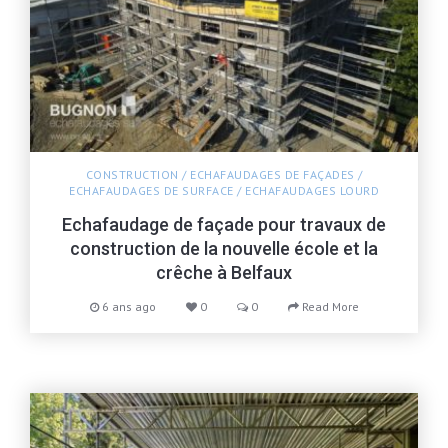
CONSTRUCTION
/
ECHAFAUDAGES DE FAÇADES
/
ECHAFAUDAGES DE SURFACE
/
ECHAFAUDAGES LOURD
Echafaudage de façade pour travaux de
construction de la nouvelle école et la
crêche à Belfaux
6 ans ago
0
0
Read More