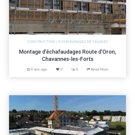
CONSTRUCTION
/
ECHAFAUDAGES DE FAÇADES
Montage d’échafaudages Route d’Oron,
Chavannes-les-Forts
9 ans ago
0
0
Read More