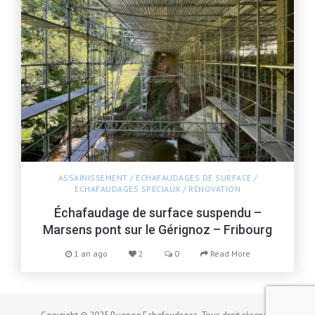
ASSAINISSEMENT
/
ECHAFAUDAGES DE SURFACE
/
ECHAFAUDAGES SPÉCIAUX
/
RÉNOVATION
Échafaudage de surface suspendu –
Marsens pont sur le Gérignoz – Fribourg
1 an ago
2
0
Read More