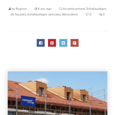
by
Bugnon
8 ans ago
Assainissement
,
Echafaudages
de façades
,
Echafaudages spéciaux
,
Rénovation
0
0