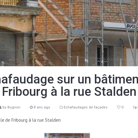
faudage sur un bâtiment e
Fribourg à la rue Stalden
by
Bugnon
8 ans ago
Echafaudages de façades
0
le de Fribourg à la rue Stalden