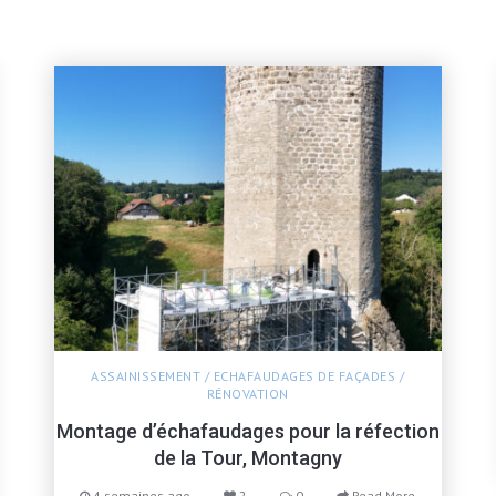
ASSAINISSEMENT
/
ECHAFAUDAGES DE FAÇADES
/
RÉNOVATION
Montage d’échafaudages pour la réfection
de la Tour, Montagny
4 semaines ago
2
0
Read More