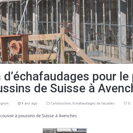
 d’échafaudages pour le 
ussins de Suisse à Avenc
ugnon
9 ans ago
Construction
,
Echafaudages de façades
0
couvoir à poussins de Suisse à Avenches