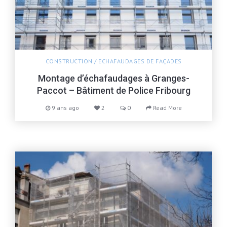
CONSTRUCTION
/
ECHAFAUDAGES DE FAÇADES
Montage d’échafaudages à Granges-
Paccot – Bâtiment de Police Fribourg
9 ans ago
2
0
Read More