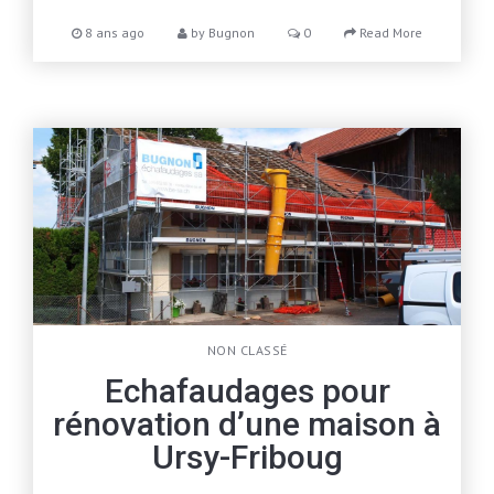
8 ans ago
by
Bugnon
0
Read More
NON CLASSÉ
Echafaudages pour
rénovation d’une maison à
Ursy-Friboug