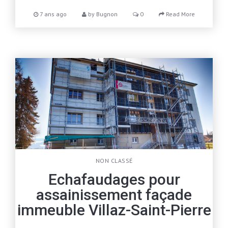
7 ans ago
by
Bugnon
0
Read More
NON CLASSÉ
Echafaudages pour
assainissement façade
immeuble Villaz-Saint-Pierre