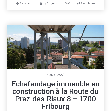
7 ans ago
by
Bugnon
0
Read More
NON CLASSÉ
Echafaudage immeuble en
construction à la Route du
Praz-des-Riaux 8 – 1700
Fribourg