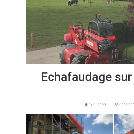
Echafaudage sur f
by
Bugnon
7 ans ag