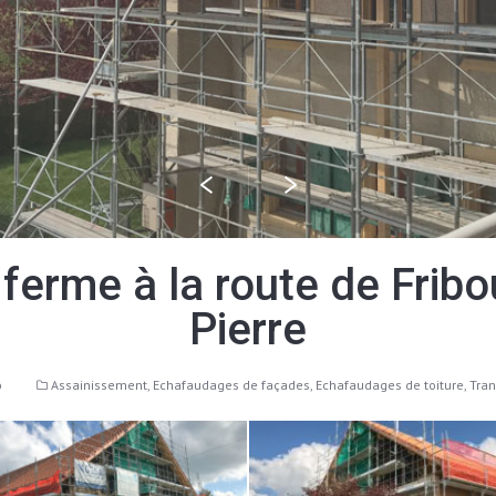
erme à la route de Fribou
Pierre
o
Assainissement
,
Echafaudages de façades
,
Echafaudages de toiture
,
Tran