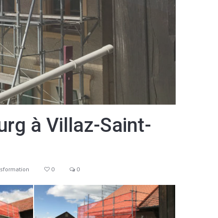
rg à Villaz-Saint-
sformation
0
0