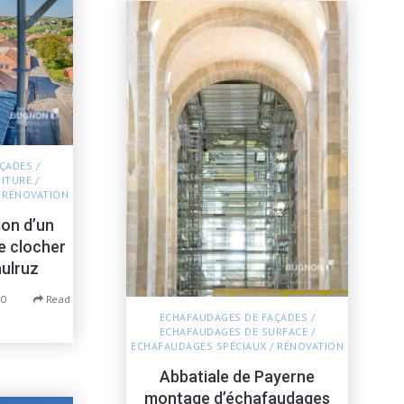
AÇADES
/
ITURE
/
/
RÉNOVATION
ion d’un
e clocher
aulruz
0
Read
ECHAFAUDAGES DE FAÇADES
/
ECHAFAUDAGES DE SURFACE
/
ECHAFAUDAGES SPÉCIAUX
/
RÉNOVATION
Abbatiale de Payerne
montage d’échafaudages