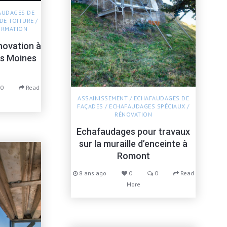
AUDAGES DE
DE TOITURE
/
ORMATION
novation à
es Moines
0
Read
ASSAINISSEMENT
/
ECHAFAUDAGES DE
FAÇADES
/
ECHAFAUDAGES SPÉCIAUX
/
RÉNOVATION
Echafaudages pour travaux
sur la muraille d’enceinte à
Romont
8 ans ago
0
0
Read
More