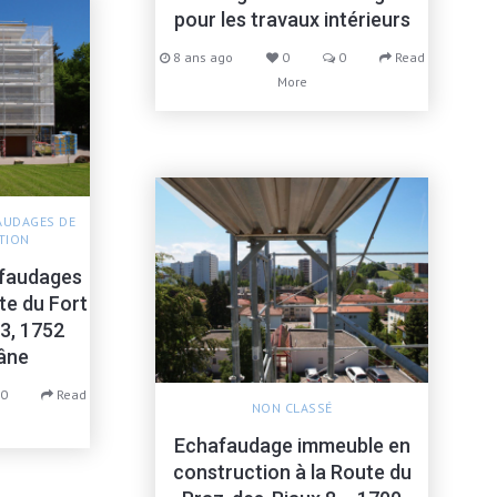
pour les travaux intérieurs
8 ans ago
0
0
Read
More
AUDAGES DE
TION
faudages
te du Fort
3, 1752
lâne
0
Read
NON CLASSÉ
Echafaudage immeuble en
construction à la Route du