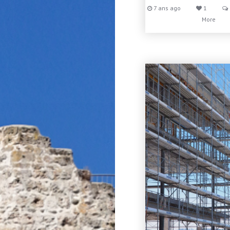
7 ans ago
1
More