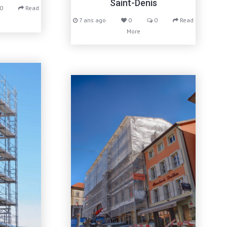
Saint-Denis
0
Read
7 ans ago
0
0
Read
More