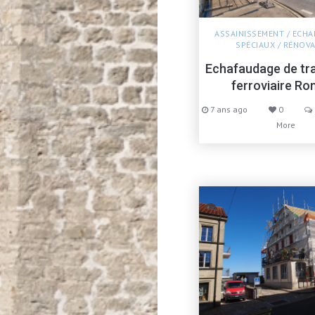
ASSAINISSEMENT
/
ECHA
SPÉCIAUX
/
RÉNOVA
Echafaudage de tra
ferroviaire R
7 ans ago
0
More