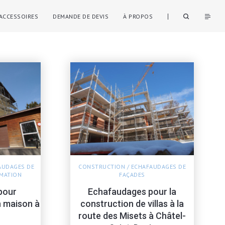
ACCESSOIRES
DEMANDE DE DEVIS
À PROPOS
AUDAGES DE
CONSTRUCTION
/
ECHAFAUDAGES DE
MATION
FAÇADES
pour
Echafaudages pour la
n maison à
construction de villas à la
route des Misets à Châtel-