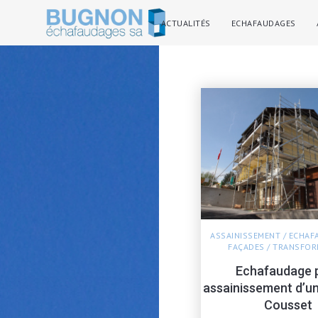
ACTUALITÉS
ECHAFAUDAGES
ASSAINISSEMENT
/
ECHAF
FAÇADES
/
TRANSFOR
Echafaudage 
assainissement d’u
Cousset