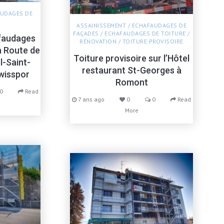
UDAGES DE
ASSAINISSEMENT
/
ECHAFAUDAGES DE
FAÇADES
/
ECHAFAUDAGES DE TOITURE
/
faudages
RÉNOVATION
/
TOITURE PROVISOIRE
a Route de
Toiture provisoire sur l’Hôtel
l-Saint-
restaurant St-Georges à
Swisspor
Romont
0
Read
7 ans ago
0
0
Read
More