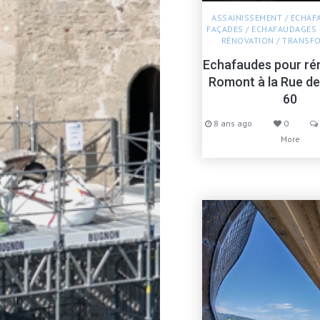
ASSAINISSEMENT
/
ECHAF
FAÇADES
/
ECHAFAUDAGES 
RÉNOVATION
/
TRANSF
Echafaudes pour ré
Romont à la Rue d
60
8 ans ago
0
More