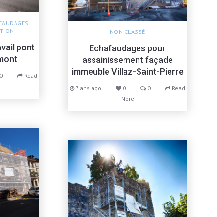
FAUDAGES
TION
NON CLASSÉ
vail pont
Echafaudages pour
omont
assainissement façade
immeuble Villaz-Saint-Pierre
0
Read
7 ans ago
0
0
Read
More