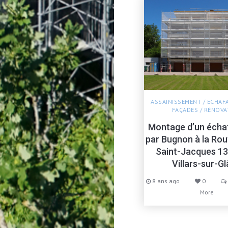
ASSAINISSEMENT
/
ECHAF
FAÇADES
/
RÉNOVA
Montage d’un écha
par Bugnon à la Rou
Saint-Jacques 13
Villars-sur-G
8 ans ago
0
More