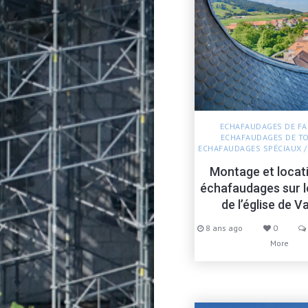
ECHAFAUDAGES DE F
ECHAFAUDAGES DE TO
ECHAFAUDAGES SPÉCIAUX
Montage et locat
échafaudages sur l
de l’église de V
8 ans ago
0
More